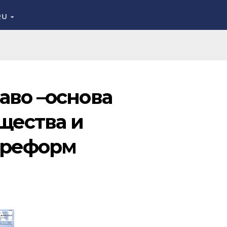
RU
аво –основа
щества и
 реформ