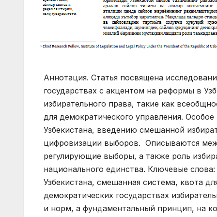
Аннотация. Статья посвящена исследованию избирательного права в современных демократических государствах с акцентом на реформы в Узбекистане. Обсуждаются основные принципы избирательного права, такие как всеобщность, равенство и прямое голосование, а также их значение для демократического управления. Особое внимание уделено развитию избирательной системы Узбекистана, введению смешанной избирательной системы и квоты для женщин, а также процессу цифровизации выборов. Описываются международные стандарты и правовые акты, регулирующие выборы, а также роль избирательного права в укреплении демократии и национального единства. Ключевые слова: избирательное право, демократия, выборы, Конституция Узбекистана, смешанная система, квота для женщин, цифровизация, народовластие. В современных демократических государствах избирательное право представляет собой не просто набор процедур и норм, а фундаментальный принцип, на котором строится легитимность государственной власти. Право граждан голосовать и быть избранными является одним из важнейших демократических прав, обеспечивающим непосредственное участие граждан в управлении государством. Оно позволяет гражданам выражать свою волю и оказывать влияние на принятие ключевых государственных решений, что составляет суть демократического управления. Международные документы, такие как Всеобщая декларация прав человека (1948 года) и Международный пакт о гражданских и политических правах (1966 года), закрепляют стандарты участия граждан в управлении государством через свободные и регулярные выборы. Эти международные нормы служат основой для формирования демократических избирательных систем и обеспечения прав каждого гражданина на участие в управлении своей страной. Аналогичные принципы отражены в конституциях многих стран, включая Конституцию Франции 1958 года и Конституцию Российской Федерации, которые подчеркивают, что национальный суверенитет принадлежит народу и реализуется через избранных представителей или референдум. Избирательная система Республики Узбекистан, развивающаяся в соответствии с демократическими реформами, является ярким примером того, как правовые изменения могут укрепить демократию и гарантировать справедливость выборов. Конституция Республики Узбекистан уделяет особое внимание политическим правам граждан, отличая их от других прав и свобод. Эти права, в том числе право участвовать в управлении государством, обладают рядом особенностей, которые делают их ключевыми элементами гражданского участия. Политические права предоставляются исключительно гражданам страны и напрямую связаны с возможностью осуществлять государственное управление как напрямую, так и через посредство своих избранных представителей. Право граждан на участие в управлении государством и обществом закреплено в статье 128 Конституции Республики Узбекистан. Это право тесно связано с положениями статьи 7 Конституции, провозглашающей народовластие —основной демократический принцип, реализуемый через свободные и честные выборы. Народовластие в Узбекистане осуществляется как напрямую, так и через представителей —Президента и депутатов различных уровней власти. Таким образом, политические права, закрепленные в Конституции, играют важную роль в обеспечении демократического процесса и укреплении институтов государства.25 июня был подписан Закон Республики Узбекистан «Об утверждении Избирательного кодекса Республики Узбекистан», который стал важным этапом в реализации реформ в области избирательного законодательства. Этот документ объединил нормы, регулирующие порядок подготовки и проведения выборов Президента Республики Узбекистан, депутатов Законодательной палаты и членов Сената, создав единую нормативно-правовую структуру. Избирательный кодекс включает положения следующих пяти ключевых законов: • Закон «О выборах Президента Республики Узбекистан» от 18 ноября 1991 года; • Закон «О выборах в Олей Мажилис Республики Узбекистан» от 28 декабря 1993 года; • Закон «О выборах в областные, районные и городские Канаше народных депутатов» от 5 мая 1994 года; • Закон «О гарантиях избирательных прав граждан» от 5 мая 1994 года; • Закон «О Центральной избирательной комиссии Республики Узбекистан» от 30 апреля 1998 года. Этот важный шаг обеспечивает прозрачность, свободу и справедливост