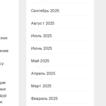
Сентябрь 2025
Август 2025
Июль 2025
партиями пропорционально количеству полученных голосов. Такой подход даёт возможность политическим партиям представить свои программы и идеи на национальном уровне и гарантирует, что в парламенте будут представлены интересы различных социальных групп и политических движений. Таким образом, смешанная система сочетает в себе лучшие аспекты обоих подходов, обеспечивая как представи
Июнь 2025
Май 2025
Апрель 2025
Март 2025
Февраль 2025