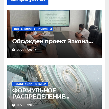
ДЕЯТЕЛЬНОСТЬ
НОВОСТИ
Обсужден проект Закона
«О финансовом штрафе»
07/08/2026
ПУБЛИКАЦИИ
СТАТЬИ
ФОРМУЛЬНОЕ
РАСПРЕДЕЛЕНИЕ
МЕЖБЮДЖЕТНЫХ
07/08/2026
ТРАНСФЕРТОВ