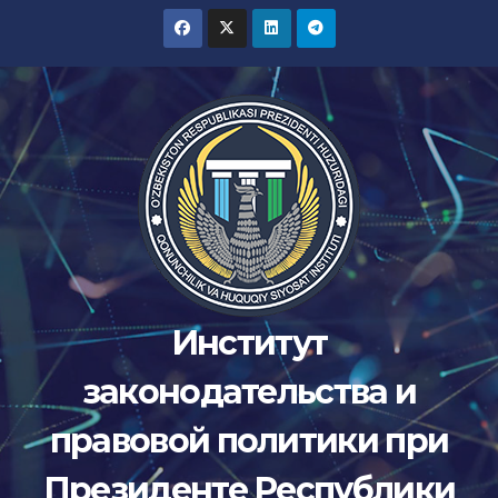
Перейти
к
содержимому
Институт
законодательства и
правовой политики при
Президенте Республики