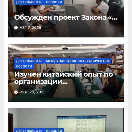
ДЕЯТЕЛЬНОСТЬ
НОВОСТИ
Обсужден проект Закона «О
финансовом штрафе»
АВГ 7, 2026
ДЕЯТЕЛЬНОСТЬ
МЕЖДУНАРОДНОЕ СОТРУДНИЧЕСТВО
НОВОСТИ
Изучен китайский опыт по
организации
общественного консенсуса
ИЮЛ 23, 2026
и инклюзивного диалога
ДЕЯТЕЛЬНОСТЬ
НОВОСТИ