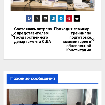
Состоялась встреча
Проходит семинар-
Навигация
с представителем
тренинг по
Государственного
подготовке
по
департамента США
комментария к
обновленной
записям
Конституции
Похожие сообщения