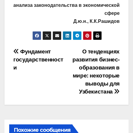
анализа законодательства в экономической
сфере
Д.ю.н., К.К.Рашидов
Навигация
Фундамент
О тенденциях
государственност
развития бизнес-
по
и
образования в
записям
мире: некоторые
выводы для
Узбекистана
Похожие сообщения