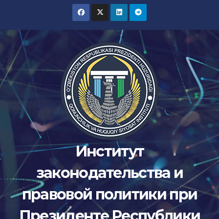
Skip
to
content
Институт
законодательства и
правовой политики при
Президенте Республики