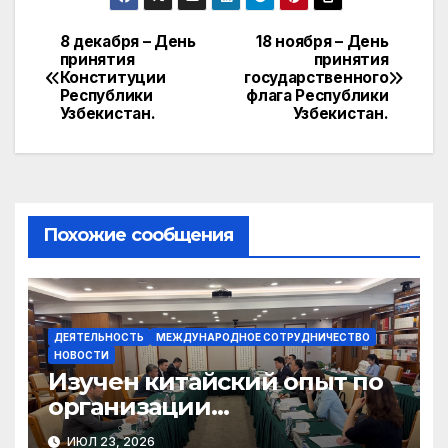
8 декабря – День
18 ноября – День
Навигация
принятия
принятия
Конституции
государственного
по
Республики
флага Республики
Узбекистан.
Узбекистан.
записям
Похожие сообщения
ДЕЯТЕЛЬНОСТЬ
МЕЖДУНАРОДНОЕ СОТРУДНИЧЕСТВО
НОВОСТИ
Изучен китайский опыт по
организации
общественного консенсуса
ИЮЛ 23, 2026