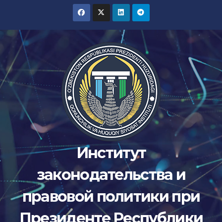
Перейти
к
содержимому
Институт
законодательства и
правовой политики при
Президенте Республики