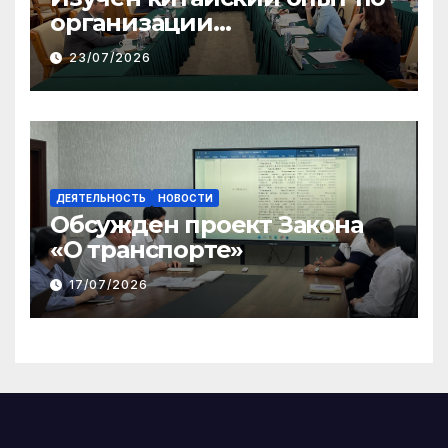
организации
общественного консенсуса
23/07/2026
и инклюзивного диалога
ДЕЯТЕЛЬНОСТЬ
НОВОСТИ
Обсужден проект Закона
«О транспорте»
17/07/2026