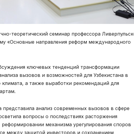
аучно-теоретический семинар профессора Ливерпульск
ему «Основные направления реформ международного
обсуждения ключевых тенденций трансформации
нализа вызовов и возможностей для Узбекистана в
 климата, а также выработки рекомендаций для
артам.
а представила анализ современных вызовов в сфере
осветила вопросы о последствиях расторжения
 реформировании механизма урегулирования споров
нсе между защитой инвесторов и сохранением