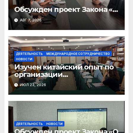
Обсужден проект Закона «О
финансовом штрафе»
АВГ 7, 2026
ДЕЯТЕЛЬНОСТЬ
МЕЖДУНАРОДНОЕ СОТРУДНИЧЕСТВО
НОВОСТИ
Изучен китайский опыт по
организации
общественного консенсуса
ИЮЛ 23, 2026
и инклюзивного диалога
ДЕЯТЕЛЬНОСТЬ
НОВОСТИ
Обсужден проект Закона «О