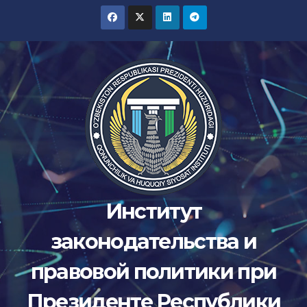
Перейти
к
содержимому
Институт
законодательства и
правовой политики при
Президенте Республики