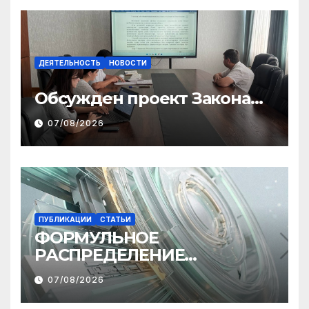
ДЕЯТЕЛЬНОСТЬ
НОВОСТИ
Обсужден проект Закона
«О финансовом штрафе»
07/08/2026
ПУБЛИКАЦИИ
СТАТЬИ
ФОРМУЛЬНОЕ
РАСПРЕДЕЛЕНИЕ
МЕЖБЮДЖЕТНЫХ
07/08/2026
ТРАНСФЕРТОВ