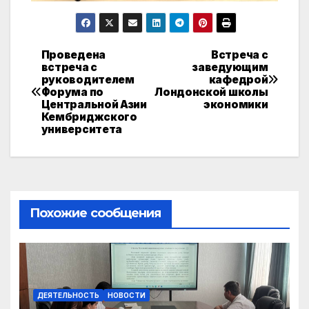
Проведена
Встреча с
Навигация
встреча с
заведующим
руководителем
кафедрой
по
Форума по
Лондонской школы
Центральной Азии
экономики
записям
Кембриджского
университета
Похожие сообщения
ДЕЯТЕЛЬНОСТЬ
НОВОСТИ